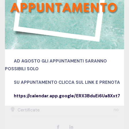
Free
Contact To Request
0 hour
Duration
0
Lessons
AD AGOSTO GLI APPUNTAMENTI SARANNO
0
Quizzes
POSSIBILI SOLO
Italiano
Language
SU APPUNTAMENTO
CLICCA SUL LINK E PRENOTA
Skill level
https://calendar.app.google/ERX3BduEi6Ua8Xxt7
no
Certificate