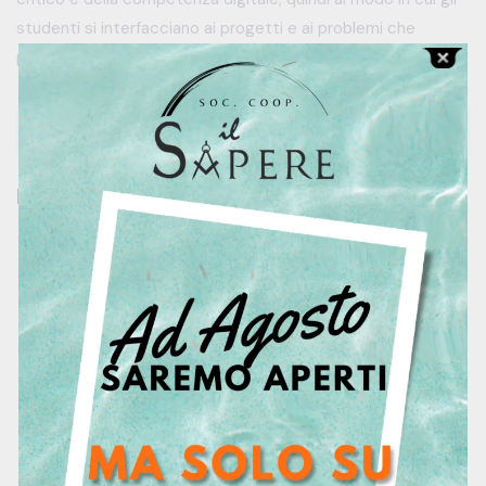
studenti si interfacciano ai progetti e ai problemi che
possono emergere da essi.
There are no items in the curriculum yet.
Instructor
Centro Studi
0.0
0 Reviews
2 Students
245 Courses