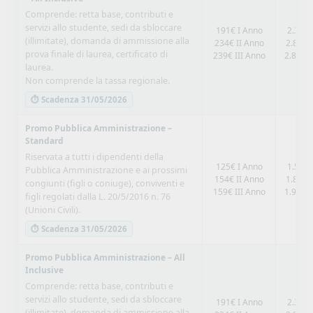
Comprende: retta base, contributi e
servizi allo studente, sedi da sbloccare
191€ I Anno
2.300€
(illimitate), domanda di ammissione alla
234€ II Anno
2.808€
prova finale di laurea, certificato di
239€ III Anno
2.868€ 
laurea.
Non comprende la tassa regionale.
⏱ Scadenza 31/05/2026
Promo Pubblica Amministrazione –
Standard
Riservata a tutti i dipendenti della
125€ I Anno
1.500€
Pubblica Amministrazione e ai prossimi
154€ II Anno
1.848€
congiunti (figli o coniuge), conviventi e
159€ III Anno
1.908€ 
figli regolati dalla L. 20/5/2016 n. 76
(Unioni Civili).
⏱ Scadenza 31/05/2026
Promo Pubblica Amministrazione – All
Inclusive
Comprende: retta base, contributi e
servizi allo studente, sedi da sbloccare
191€ I Anno
2.300€
(illimitate), domanda di ammissione alla