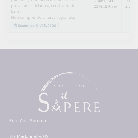
234€ II Anno
2.808€
prova finale di laurea, certificato di
239€ III Anno
2.868€ 
laurea.
Non comprende la tassa regionale.
⏱ Scadenza 31/05/2026
Polo Ansi Somma
Via Madonnelle, 69