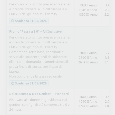
Per chi è stato iscritto presso altri atenei
133€ I Anno
1.600€
e intende iscriversi a un cdl triennale o
184€ II Anno
2.208€
LMG/01 del gruppo Multiversity.
189€ III Anno
2.268€ 
⏱ Scadenza 31/05/2026
Promo "Passa a 3.0" – All Inclusive
Per chi è stato iscritto presso altri atenei
e intende iscriversi a un cdl triennale o
LMG/01 del gruppo Multiversity.
Comprende: retta base, contributi e
200€ I Anno
2.400€
servizi allo studente, sedi da sbloccare
259€ II Anno
3.108€
(illimitate), domanda di ammissione alla
264€ III Anno
3.168€ 
prova finale di laurea, certificato di
laurea.
Non comprende la tassa regionale.
⏱ Scadenza 31/05/2026
Dolce Attesa & Neo Genitori – Standard
164€ I Anno
1.968€
Riservato alle donne in gravidanza e ai
169€ II Anno
2.028€
genitori con figli di età compresa tra 0 e
174€ III Anno
2.088€ 
24 mesi.