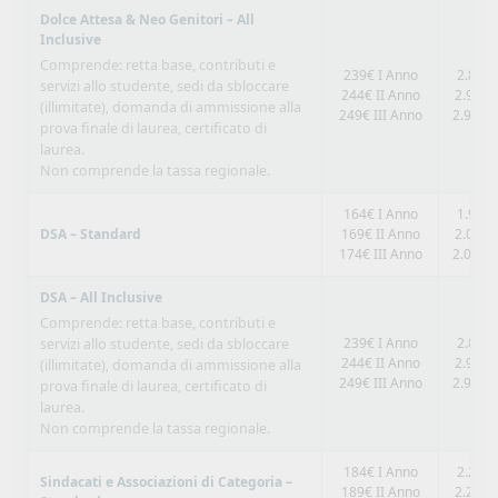
Dolce Attesa & Neo Genitori – All
Inclusive
Comprende: retta base, contributi e
239€ I Anno
2.868€
servizi allo studente, sedi da sbloccare
244€ II Anno
2.928€
(illimitate), domanda di ammissione alla
249€ III Anno
2.988€ 
prova finale di laurea, certificato di
laurea.
Non comprende la tassa regionale.
164€ I Anno
1.968€
DSA – Standard
169€ II Anno
2.028€
174€ III Anno
2.088€ 
DSA – All Inclusive
Comprende: retta base, contributi e
239€ I Anno
2.868€
servizi allo studente, sedi da sbloccare
244€ II Anno
2.928€
(illimitate), domanda di ammissione alla
249€ III Anno
2.988€ 
prova finale di laurea, certificato di
laurea.
Non comprende la tassa regionale.
184€ I Anno
2.208€
Sindacati e Associazioni di Categoria –
189€ II Anno
2.268€