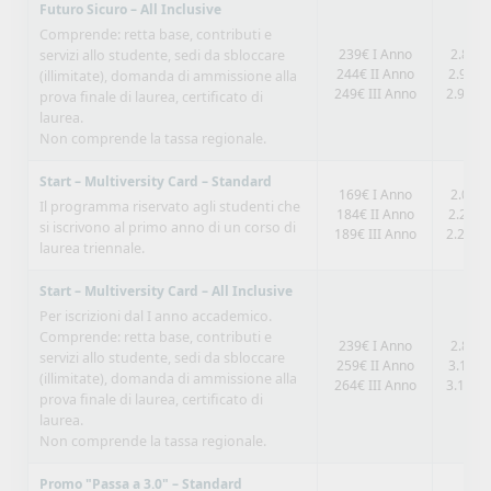
Futuro Sicuro – All Inclusive
Comprende: retta base, contributi e
239€ I Anno
2.868€
servizi allo studente, sedi da sbloccare
244€ II Anno
2.928€
(illimitate), domanda di ammissione alla
249€ III Anno
2.988€ 
prova finale di laurea, certificato di
laurea.
Non comprende la tassa regionale.
Start – Multiversity Card – Standard
169€ I Anno
2.028€
Il programma riservato agli studenti che
184€ II Anno
2.208€
si iscrivono al primo anno di un corso di
189€ III Anno
2.268€ 
laurea triennale.
Start – Multiversity Card – All Inclusive
Per iscrizioni dal I anno accademico.
Comprende: retta base, contributi e
239€ I Anno
2.868€
servizi allo studente, sedi da sbloccare
259€ II Anno
3.108€
(illimitate), domanda di ammissione alla
264€ III Anno
3.168€ 
prova finale di laurea, certificato di
laurea.
Non comprende la tassa regionale.
Promo "Passa a 3.0" – Standard