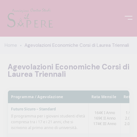
Home
Agevolazioni Economiche Corsi di Laurea Triennali
Agevolazioni Economiche Corsi di
Laurea Triennali
Programma / Agevolazione
Rata Mensile
Retta 
Futuro Sicuro – Standard
164€ I Anno
1.968€
Il programma per i giovani studenti d'età
169€ II Anno
2.028€
compresa tra i 17 e i 21 anni, che si
174€ III Anno
2.088€ 
iscrivono al primo anno di università.