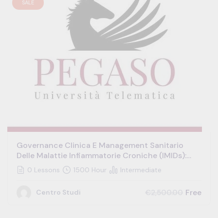
SALE
Governance Clinica E Management Sanitario
Delle Malattie Infiammatorie Croniche (IMIDs):
Modelli Integrati Per La Gestione Di Disordini
0 Lessons
1500 Hour
Intermediate
Intestinali E Sistemici Indotti Da Fattori Genetici,
Alimentari, Microbici – Immunoallergologia E
Free
€2,500.00
Centro Studi
Medicina