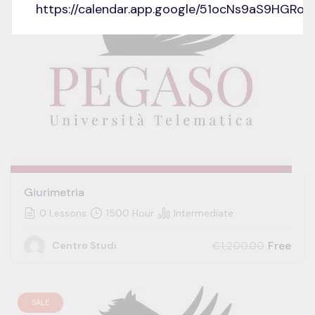
https://calendar.app.google/51ocNs9aS9HGRo
Giurimetria
0 Lessons
1500 Hour
Intermediate
Free
€1,200.00
Centro Studi
SALE