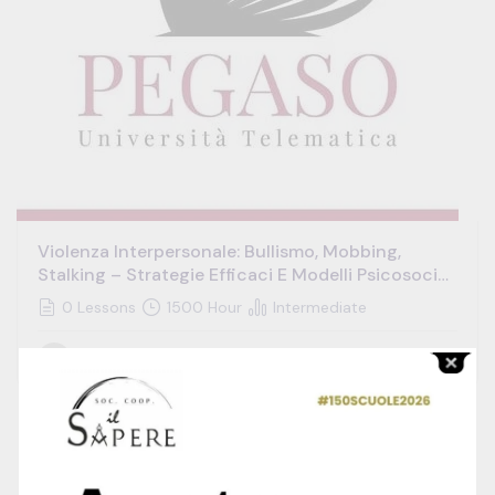
Violenza Interpersonale: Bullismo, Mobbing,
Stalking – Strategie Efficaci E Modelli Psicosociali
Integrati Per L’identificazione E La Gestione Dei
0 Lessons
1500 Hour
Intermediate
Conflitti E Dei Comportamenti Aggressivi In
Soggetti Vittime Di Vessazioni E Atti Persecutori
Free
€1,200.00
Centro Studi
SALE