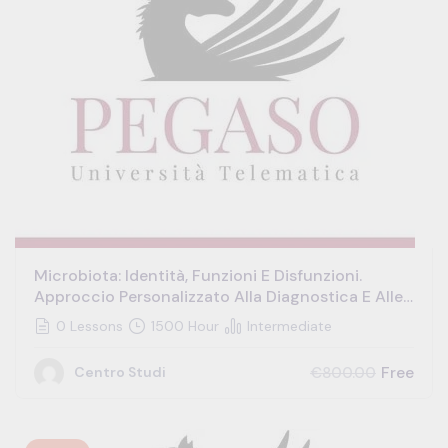
Microbiota: Identità, Funzioni E Disfunzioni.
Approccio Personalizzato Alla Diagnostica E Alle
Corrette Terapie Di Reimpianto
0 Lessons
1500 Hour
Intermediate
Free
€800.00
Centro Studi