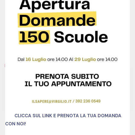
La Disciplina Giuridica Della Distribuzione
Assicurativa E Riassicurativa
0 Lessons
1500 Hour
Intermediate
Free
€1,200.00
Centro Studi
CLICCA SUL LINK E PRENOTA LA TUA DOMANDA
CON NOI!
SALE