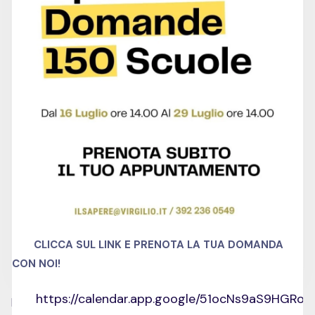
1500 hour
Duration
0
Lessons
0
Quizzes
Italiano
Language
intermediate
Skill level
no
Certificate
CLICCA SUL LINK E PRENOTA LA TUA DOMANDA
CON NOI!
https://calendar.app.google/51ocNs9aS9HGRo
Related Courses