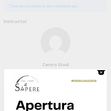
There are no items in the curriculum yet.
Instructor
Centro Studi
0.0
0 Reviews
2 Students
245 Courses
Free
Contact To Request