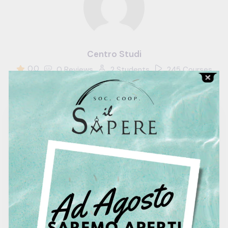
Centro Studi
0.0
0 Reviews
2 Students
245 Courses
Free
Contact To Request
1500 hour
Duration
0
Lessons
0
Quizzes