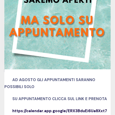
Italiano
Language
intermediate
Skill level
no
Certificate
Related Courses
AD AGOSTO GLI APPUNTAMENTI SARANNO
SALE
POSSIBILI SOLO
SU APPUNTAMENTO
CLICCA SUL LINK E PRENOTA
https://calendar.app.google/ERX3BduEi6Ua8Xxt7