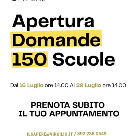
tudents
245 Courses