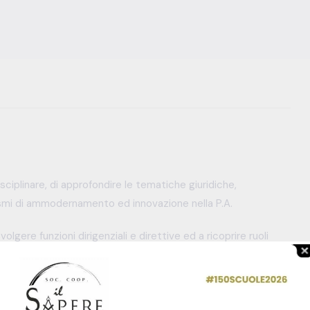
sciplinare, di approfondire le tematiche giuridiche,
mi di ammodernamento ed innovazione nella P.A.
volgere funzioni dirigenziali e direttive ed a ricoprire ruoli
tende trasferire conoscenze multidisciplinari utili alla
scenario di continuo ammodernamento e rinnovamento.