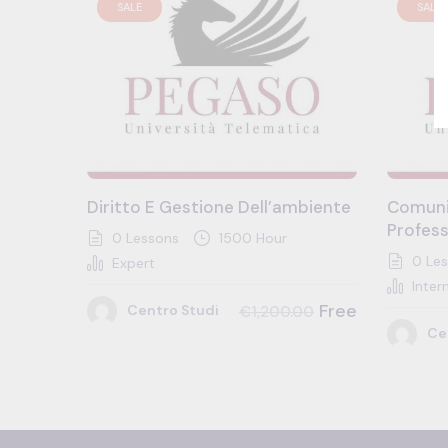
SALE
SALE
Diritto E Gestione Dell’ambiente
Comuni
Profess
0 Lessons
1500 Hour
0 Les
Expert
Inter
Free
Centro Studi
€1,200.00
Ce