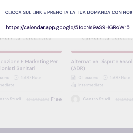
SALE
CLICCA SUL LINK E PRENOTA LA TUA DOMANDA CON NOI!
https://calendar.app.google/51ocNs9aS9HGRoWr5
cazione E Marketing Per
Alternative Dispute Resol
ionisti Sanitari
(ADR)
sons
1500 Hour
0 Lessons
1500 Hour
mediate
Intermediate
Free
ntro Studi
Centro Studi
€1,000.00
€1,000