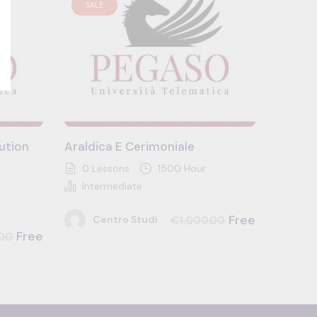
SALE
ution
Araldica E Cerimoniale
0 Lessons
1500 Hour
Intermediate
Free
Centro Studi
€1,000.00
Free
.00