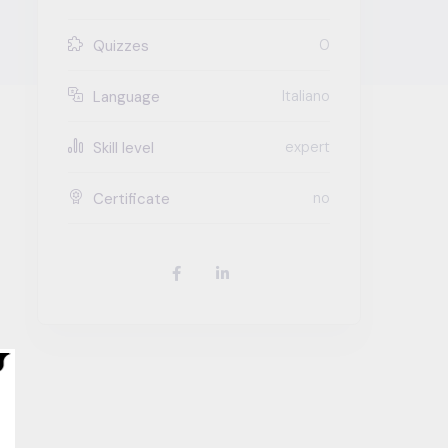
0
Quizzes
Italiano
Language
expert
Skill level
no
Certificate