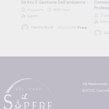
Diritto E Gestione Dell’ambiente
Comuni
Profess
0 Lessons
1500 Hour
0 Les
Expert
Inter
Free
Centro Studi
€1,200.00
Ce
Via Madonnelle,
80030, Castello
Richiedi info