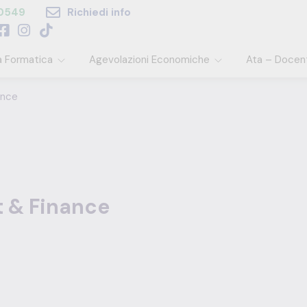
60549
Richiedi info
a Formatica
Agevolazioni Economiche
Ata – Docen
ance
 & Finance