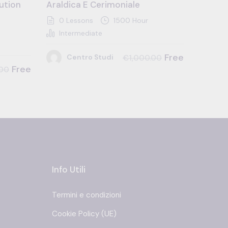
ution
Araldica E Cerimoniale
0 Lessons
1500 Hour
Intermediate
Free
Centro Studi
€1,000.00
Free
.00
Info Utili
Termini e condizioni
Cookie Policy (UE)