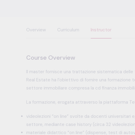
Overview
Curriculum
Instructor
Course Overview
Il master fornisce una trattazione sistematica delle 
Real Estate ha l’obiettivo di fornire una formazione 
settore immobiliare compresa la cd finanza immobiliare
La formazione, erogata attraverso la piattaforma Te
videolezioni “on line” svolte da docenti universitari 
settore, mediante case history (circa 32 videolezioni
materiale didattico “on line” (dispense, test di auto