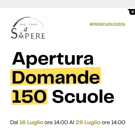
soimmobiliare o, in alternativa, la realizzazione di un
ziende.
ati (compreso coloro in possesso della laurea triennale
he intendano aumentare le loro conoscenze e competenze
ntendono intraprendere percorsi di sviluppo o avvio della