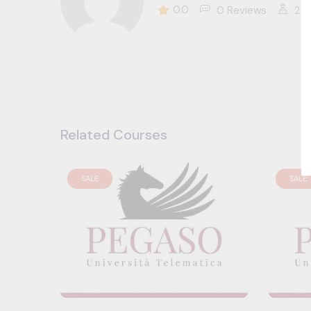
0.0
0 Reviews
2 S
Related Courses
SALE
SALE