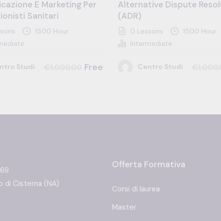
cazione E Marketing Per
Alternative Dispute Resol
ionisti Sanitari
(ADR)
sons
1500 Hour
0 Lessons
1500 Hour
mediate
Intermediate
Free
ntro Studi
Centro Studi
€1,000.00
€1,000
Offerta Formativa
 69
 di Cisterna (NA)
Corsi di laurea
Master