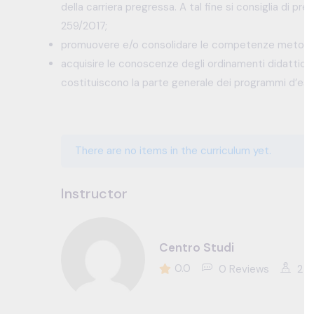
della carriera pregressa. A tal fine si consiglia di pr
259/2017;
promuovere e/o consolidare le competenze metodo
acquisire le conoscenze degli ordinamenti didattici 
costituiscono la parte generale dei programmi d’es
There are no items in the curriculum yet.
Instructor
Centro Studi
0.0
0 Reviews
2 S