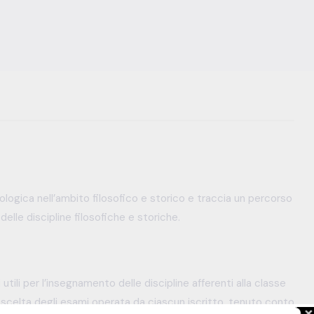
ologica nell’ambito filosofico e storico e traccia un percorso
lle discipline filosofiche e storiche.
tili per l’insegnamento delle discipline afferenti alla classe
la scelta degli esami operata da ciascun iscritto, tenuto conto