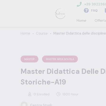
+39 39223
FAQ
Home
Offert
Home
Course
Master Didattica delle disciplin
MASTER
MASTER AREA SCUOLA
Master Didattica Delle D
Storiche-A19
0
Enrolled
1500 hour
Centro Studi