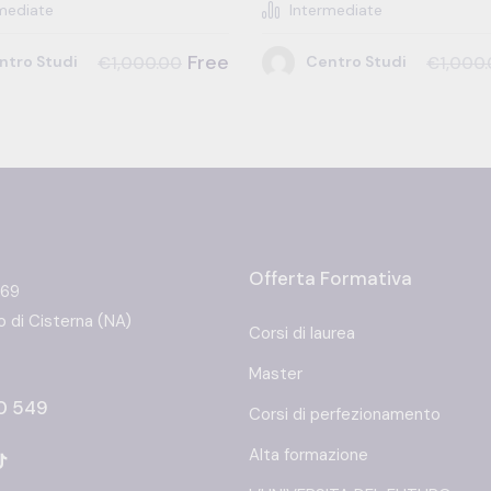
mediate
Intermediate
Free
ntro Studi
Centro Studi
€1,000.00
€1,000
Offerta Formativa
 69
 di Cisterna (NA)
Corsi di laurea
Master
0 549
Corsi di perfezionamento
Alta formazione