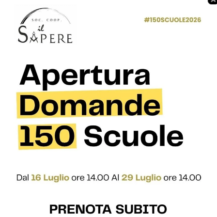
endere visione di quanto stabilito nell’allegato A del Decreto n.
logiche-didattiche;
e della normativa in materia dell’autonomia scolastica, che
ame dei concorsi a cattedra.
tudents
245 Courses