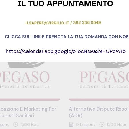
CLICCA SUL LINK E PRENOTA LA TUA DOMANDA CON NOI!
https://calendar.app.google/51ocNs9aS9HGRoWr5
SALE
cazione E Marketing Per
Alternative Dispute Resol
ionisti Sanitari
(ADR)
sons
1500 Hour
0 Lessons
1500 Hour