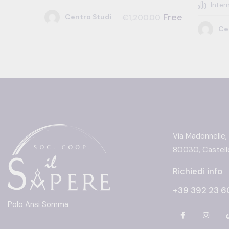
Inter
Free
Centro Studi
€1,200.00
Ce
Via Madonnelle,
80030, Castello
Richiedi info
+39 392 23 6
Polo Ansi Somma