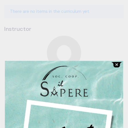
There are no items in the curriculum yet.
Instructor
Centro Studi
0.0
0 Reviews
2 Students
245 Courses
€1,200.00
Contact To Request