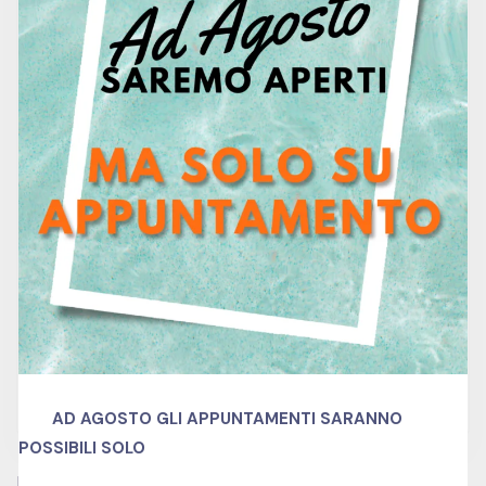
1500 hour
Duration
0
Lessons
0
Quizzes
Italiano
Language
expert
Skill level
no
Certificate
AD AGOSTO GLI APPUNTAMENTI SARANNO
POSSIBILI SOLO
Related Courses