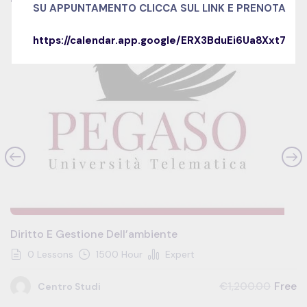
SU APPUNTAMENTO
CLICCA SUL LINK E PRENOTA
SALE
https://calendar.app.google/ERX3BduEi6Ua8Xxt7
Diritto E Gestione Dell’ambiente
0 Lessons
1500 Hour
Expert
Free
€1,200.00
Centro Studi