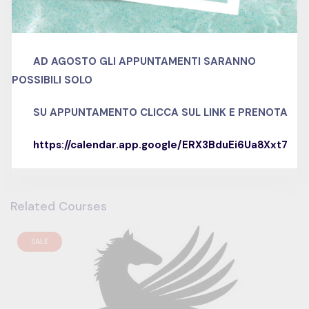
0
Quizzes
Italiano
Language
AD AGOSTO GLI APPUNTAMENTI SARANNO
intermediate
Skill level
POSSIBILI SOLO
no
Certificate
SU APPUNTAMENTO
CLICCA SUL LINK E PRENOTA
https://calendar.app.google/ERX3BduEi6Ua8Xxt7
Related Courses
SALE