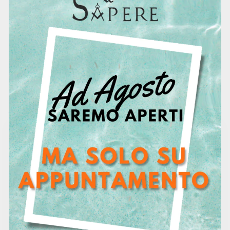
Centro Studi
0.0
0 Reviews
2 Students
245 Courses
Free
Contact To Request
1500 hour
Duration
0
Lessons