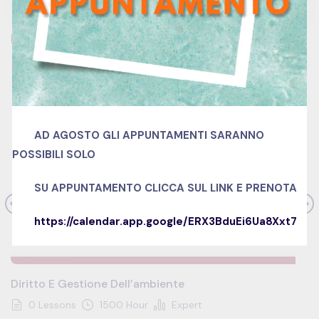
Related Courses
SALE
AD AGOSTO GLI APPUNTAMENTI SARANNO
POSSIBILI SOLO
SU APPUNTAMENTO
CLICCA SUL LINK E PRENOTA
https://calendar.app.google/ERX3BduEi6Ua8Xxt7
Diritto E Gestione Dell’ambiente
0 Lessons
1500 Hour
Expert