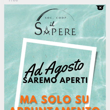
Contact To Request
1500 hour
Duration
0
Lessons
0
Quizzes
Italiano
Language
intermediate
Skill level
no
Certificate