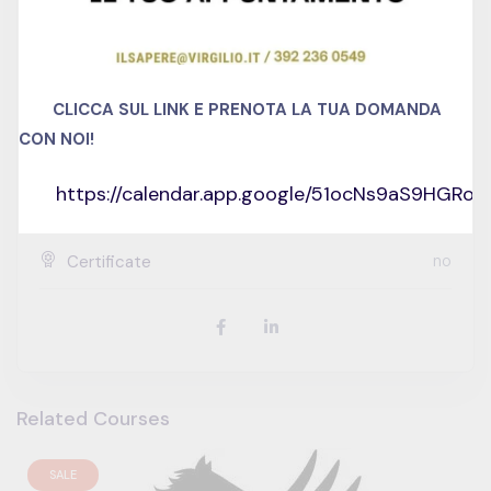
0
Lessons
0
Quizzes
CLICCA SUL LINK E PRENOTA LA TUA DOMANDA
CON NOI!
Italiano
Language
https://calendar.app.google/51ocNs9aS9HGRo
intermediate
Skill level
no
Certificate
Related Courses
SALE