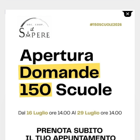
Instructor
Centro Studi
0.0
0 Reviews
2 Students
245 Courses
Free
Contact To Request
1500 hour
Duration