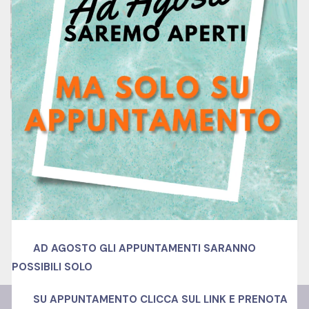
Istituto Tecnico Settore Economico – Indirizzo
“amministrazione, Finanza, Marketing” – ART.
Sistemi Informativi Aziendali
0 Lessons
0 Week
All Levels
Free
Centro Studi
AD AGOSTO GLI APPUNTAMENTI SARANNO
POSSIBILI SOLO
SU APPUNTAMENTO
CLICCA SUL LINK E PRENOTA