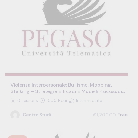
Violenza Interpersonale: Bullismo, Mobbing,
Stalking – Strategie Efficaci E Modelli Psicosociali
Integrati Per L’identificazione E La Gestione Dei
0 Lessons
1500 Hour
Intermediate
Conflitti E Dei Comportamenti Aggressivi In
Soggetti Vittime Di Vessazioni E Atti Persecutori
Free
€1,200.00
Centro Studi