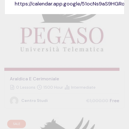
https://calendar.app.google/51ocNs9aS9HGRo
Araldica E Cerimoniale
0 Lessons
1500 Hour
Intermediate
Free
€1,000.00
Centro Studi
SALE