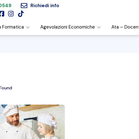
60549
Richiedi info
a Formatica
Agevolazioni Economiche
Ata – Docen
Found