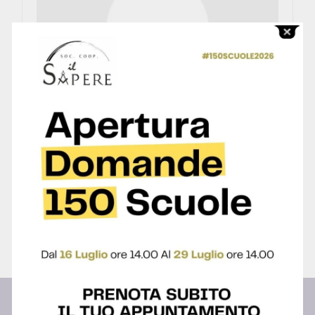
Centro Studi
1 Course
0 Students
View Profile