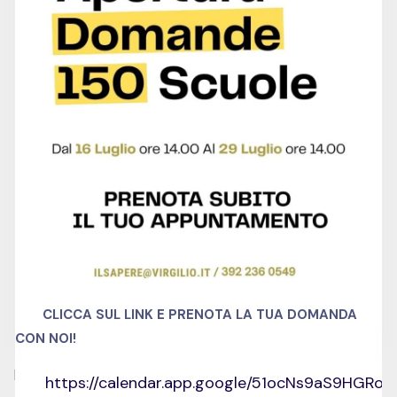
750 hour
Duration
0
Lessons
0
Quizzes
Italiano
Language
Skill level
no
Certificate
CLICCA SUL LINK E PRENOTA LA TUA DOMANDA
CON NOI!
Related Courses
https://calendar.app.google/51ocNs9aS9HGRo