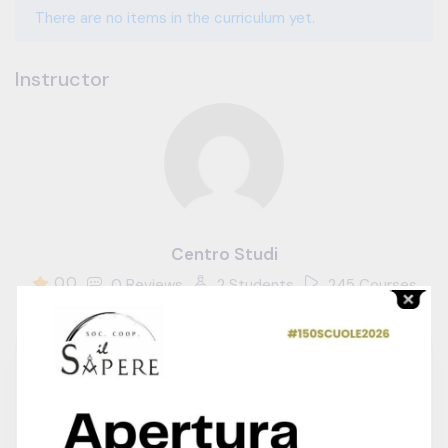
There are no items in the curriculum yet.
Instructor
Centro Studi
0.0
0 Reviews
2 Students
245 Courses
€600.00
Contact To Request