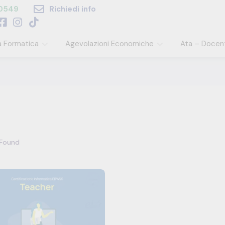
60549
Richiedi info
a Formatica
Agevolazioni Economiche
Ata – Docen
Found