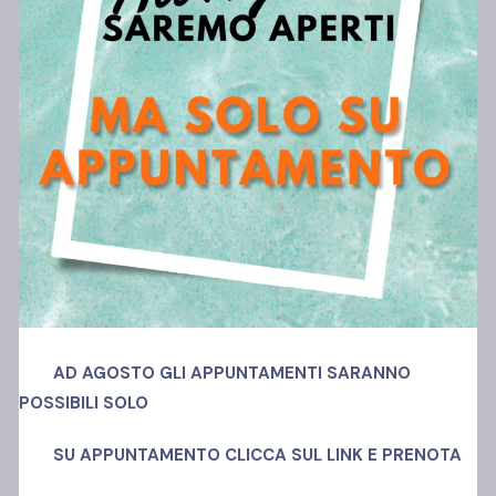
Polo Ansi Somma
Via Madonnelle, 69
80030, Castello di Cisterna (NA)
Richiedi info
+39 392 23 60 549
AD AGOSTO GLI APPUNTAMENTI SARANNO
POSSIBILI SOLO
Offerta Formativa
SU APPUNTAMENTO
CLICCA SUL LINK E PRENOTA
Corsi di laurea