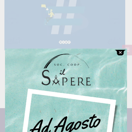
Certificazione Informatica – Eipass Social Media
Manager
0 Lessons
200 Hour
All Levels
€244.00
Centro Studi