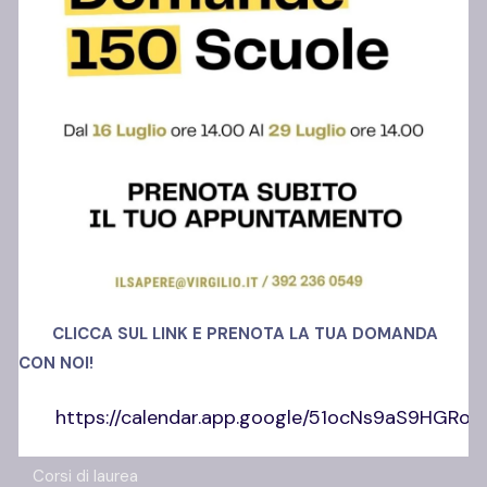
Polo Ansi Somma
Via Madonnelle, 69
80030, Castello di Cisterna (NA)
Richiedi info
+39 392 23 60 549
CLICCA SUL LINK E PRENOTA LA TUA DOMANDA
CON NOI!
https://calendar.app.google/51ocNs9aS9HGRo
Offerta Formativa
Corsi di laurea