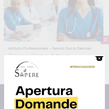
Istituto Professionale – Servizi Socio Sanitari
0 Lessons
0 Week
All Levels
Free
Centro Studi