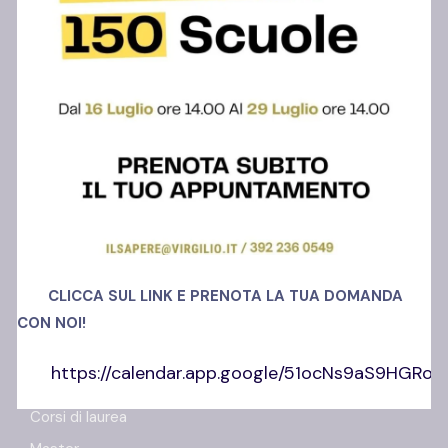
Polo Ansi Somma
Via Madonnelle, 69
80030, Castello di Cisterna (NA)
Richiedi info
+39 392 23 60 549
CLICCA SUL LINK E PRENOTA LA TUA DOMANDA
CON NOI!
https://calendar.app.google/51ocNs9aS9HGRo
Offerta Formativa
Corsi di laurea