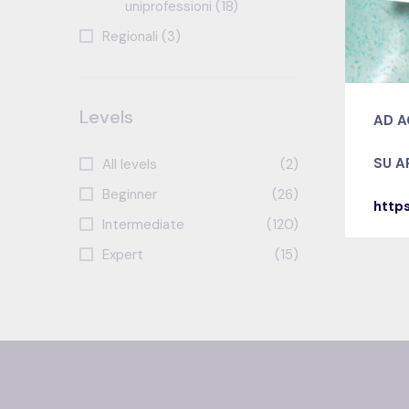
uniprofessioni (18)
Regionali (3)
Levels
AD A
SU 
All levels
(2)
Beginner
(26)
http
Intermediate
(120)
Expert
(15)