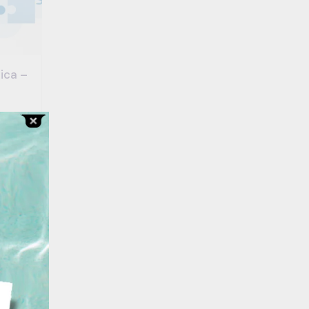
ica –
Free