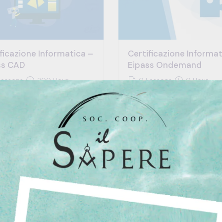
ficazione Informatica –
Certificazione Informat
ss CAD
Eipass Ondemand
essons
200 Hour
0 Lessons
0 Hour
 Levels
All Levels
€244.00
Centro Studi
Centro Studi