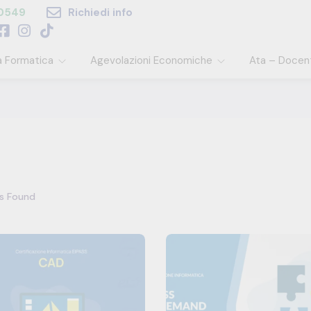
60549
Richiedi info
a Formatica
Agevolazioni Economiche
Ata – Docen
s Found