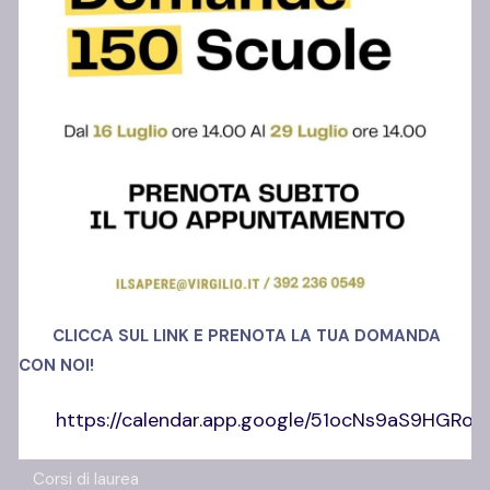
Polo Ansi Somma
Via Madonnelle, 69
80030, Castello di Cisterna (NA)
Richiedi info
+39 392 23 60 549
CLICCA SUL LINK E PRENOTA LA TUA DOMANDA
CON NOI!
https://calendar.app.google/51ocNs9aS9HGRo
Offerta Formativa
Corsi di laurea