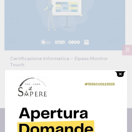
Certificazione Informatica – Eipass Monitor
Touch
0 Lessons
100 Hour
All Levels
€244.00
Centro Studi