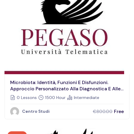
Microbiota: Identità, Funzioni E Disfunzioni.
Approccio Personalizzato Alla Diagnostica E Alle
Corrette Terapie Di Reimpianto
0 Lessons
1500 Hour
Intermediate
Free
€800.00
Centro Studi