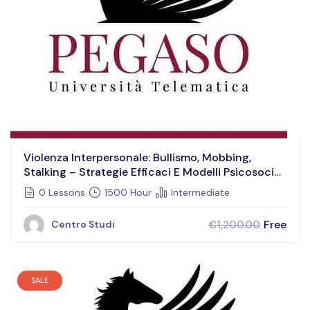
Violenza Interpersonale: Bullismo, Mobbing,
Stalking – Strategie Efficaci E Modelli Psicosociali
Integrati Per L’identificazione E La Gestione Dei
0 Lessons
1500 Hour
Intermediate
Conflitti E Dei Comportamenti Aggressivi In
Soggetti Vittime Di Vessazioni E Atti Persecutori
Free
€1,200.00
Centro Studi
SALE