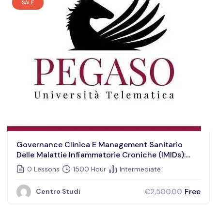
SALE
Governance Clinica E Management Sanitario
Delle Malattie Infiammatorie Croniche (IMIDs):
Modelli Integrati Per La Gestione Di Disordini
0 Lessons
1500 Hour
Intermediate
Intestinali E Sistemici Indotti Da Fattori Genetici,
Alimentari, Microbici – Immunoallergologia E
Free
€2,500.00
Centro Studi
Medicina