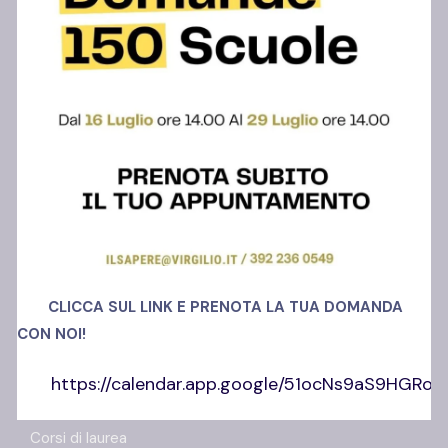
Polo Ansi Somma
Via Madonnelle, 69
80030, Castello di Cisterna (NA)
Richiedi info
+39 392 23 60 549
CLICCA SUL LINK E PRENOTA LA TUA DOMANDA
CON NOI!
https://calendar.app.google/51ocNs9aS9HGRo
Offerta Formativa
Corsi di laurea