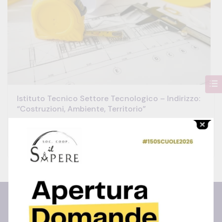
Istituto Tecnico Settore Tecnologico – Indirizzo:
“costruzioni, Ambiente, Territorio”
0 Lessons
0 Week
All Levels
Free
Centro Studi