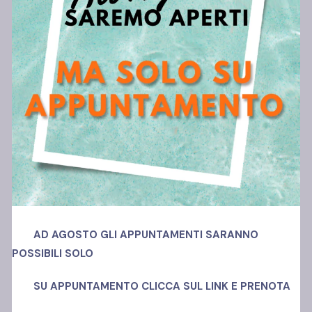
Polo Ansi Somma
Via Madonnelle, 69
80030, Castello di Cisterna (NA)
Richiedi info
+39 392 23 60 549
AD AGOSTO GLI APPUNTAMENTI SARANNO
POSSIBILI SOLO
Offerta Formativa
SU APPUNTAMENTO
CLICCA SUL LINK E PRENOTA
Corsi di laurea