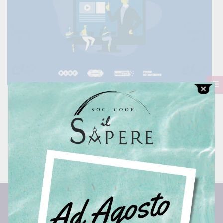
Certificazione Informatica – Eipass Animatore
Digitale 4.0
0 Lessons
200 Hour
All Levels
€244.00
Centro Studi