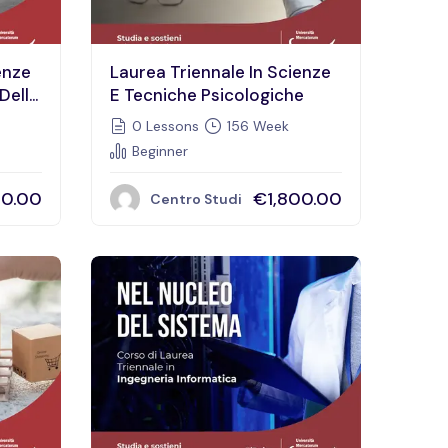
enze
Laurea Triennale In Scienze
 Dello
E Tecniche Psicologiche
ma
0 Lessons
156 Week
Beginner
00.00
€1,800.00
Centro Studi