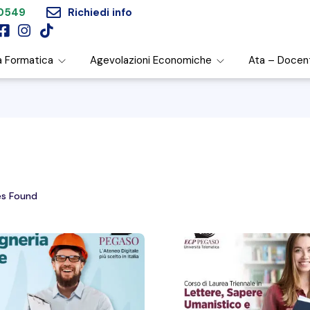
60549
Richiedi info
a Formatica
Agevolazioni Economiche
Ata – Docen
s Found