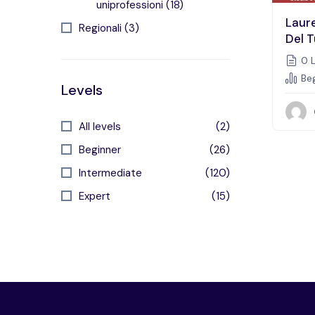
uniprofessioni (18)
Laure
Regionali (3)
Del 
0 L
Beg
Levels
All levels
(2)
Beginner
(26)
Intermediate
(120)
Expert
(15)