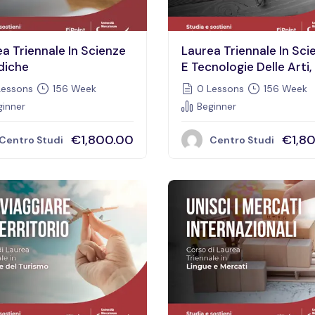
a Triennale In Scienze
Laurea Triennale In Sci
diche
E Tecnologie Delle Arti,
Spettacolo E Del Cine
essons
156 Week
0 Lessons
156 Week
inner
Beginner
€1,800.00
€1,8
Centro Studi
Centro Studi