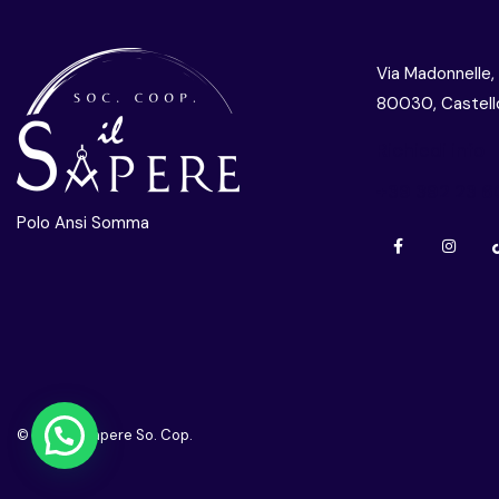
Via Madonnelle,
80030, Castello
Richiedi info
+39 392 23 6
Polo Ansi Somma
© 2026 Il Sapere So. Cop.