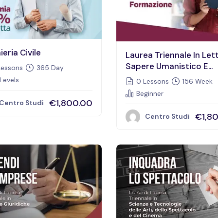
ieria Civile
Laurea Triennale In Let
Sapere Umanistico E
essons
365 Day
Formazione
 Levels
0 Lessons
156 Week
Beginner
€1,800.00
Centro Studi
€1,8
Centro Studi