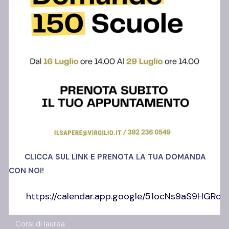
Polo Ansi Somma
Via Madonnelle, 69
80030, Castello di Cisterna (NA)
Richiedi info
+39 392 23 60 549
CLICCA SUL LINK E PRENOTA LA TUA DOMANDA
CON NOI!
https://calendar.app.google/51ocNs9aS9HGRo
Offerta Formativa
Corsi di laurea