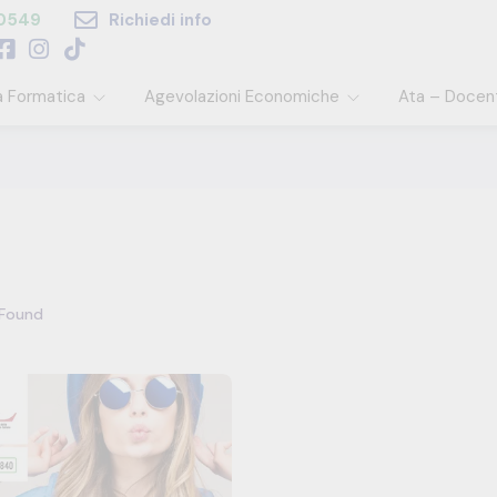
60549
Richiedi info
a Formatica
Agevolazioni Economiche
Ata – Docen
Found